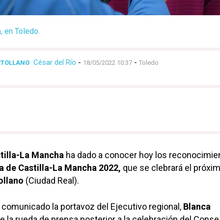
 en Toledo.
César del Río
-
-
ERTOLLANO
18/05/2022 10:37
Toledo
tilla-La Mancha
ha dado a conocer hoy los reconocimie
a de Castilla-La Mancha 2022,
que se clebrará el próxi
ollano
(Ciudad Real).
comunicado la portavoz del Ejecutivo regional,
Blanca
e la rueda de prensa posterior a la celebración del Conse