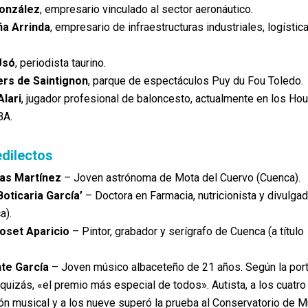
onzález
, empresario vinculado al sector aeronáutico.
ña Arrinda
, empresario de infraestructuras industriales, logístic
Usó
, periodista taurino.
iers de Saintignon
, parque de espectáculos Puy du Fou Toledo.
lari
, jugador profesional de baloncesto, actualmente en los Ho
BA.
edilectos
cas
Martínez
– Joven astrónoma de Mota del Cuervo (Cuenca).
Boticaria García’
– Doctora en Farmacia, nutricionista y divulga
a).
oset Aparicio
– Pintor, grabador y serígrafo de Cuenca (a título
te García
– Joven músico albaceteño de 21 años. Según la por
 quizás, «el premio más especial de todos». Autista, a los cuatr
ión musical y a los nueve superó la prueba al Conservatorio de M