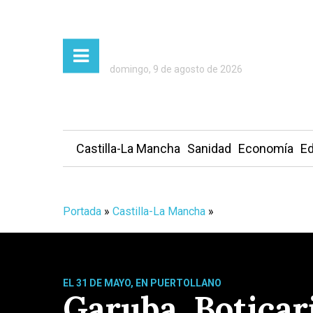
domingo, 9 de agosto de 2026
Castilla-La Mancha
Sanidad
Economía
Ed
Portada
»
Castilla-La Mancha
»
EL 31 DE MAYO, EN PUERTOLLANO
Garuba, Boticar