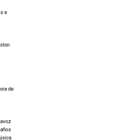
as e
uston
dora de
tavoz
o años
úsica.