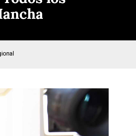
 Mancha
gional