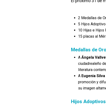
El próximo 31 de 
2 Medallas de Or
5 Hijos Adoptivo
10 Hijas e Hijos 
15 placas al Mér
Medallas de Or
A
Ángela Vallv
ciudadrealeño de
literatura conte
A
Eugenia Silva
promoción y difu
su imagen altam
Hijos Adoptivos