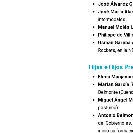
José Álvarez G
José María Ala
intermodales.
Manuel Molés 
Philippe de Vill
Usman Garuba A
Rockets, en la N
Hijas e Hijos Pr
Elena Manjava
Marian García ‘
Belmonte (Cuenc
Miguel Ángel M
póstumo).
Antonio Belmon
del Gobierno es,
inició su formac