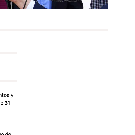
ntos y
mo
31
jo de