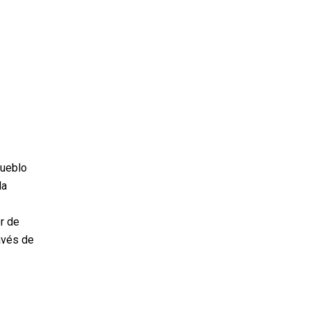
pueblo
la
r de
ravés de