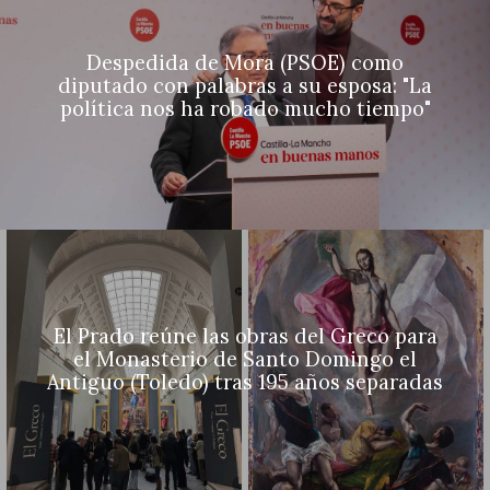
Despedida de Mora (PSOE) como
diputado con palabras a su esposa: "La
política nos ha robado mucho tiempo"
El Prado reúne las obras del Greco para
el Monasterio de Santo Domingo el
Antiguo (Toledo) tras 195 años separadas