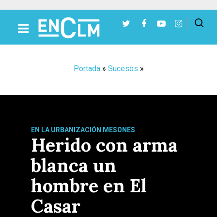
Presiona Intro para buscar o ESC para cerrar
Portada
»
Sucesos
»
EN LA URBANIZACIÓN MESONES
Herido con arma
blanca un
hombre en El
Casar