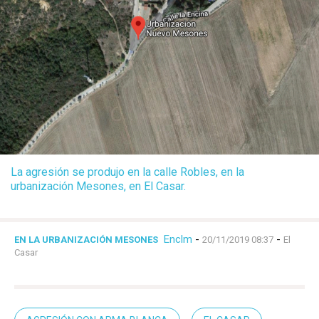
La agresión se produjo en la calle Robles, en la
urbanización Mesones, en El Casar.
Enclm
-
-
EN LA URBANIZACIÓN MESONES
20/11/2019 08:37
El
Casar