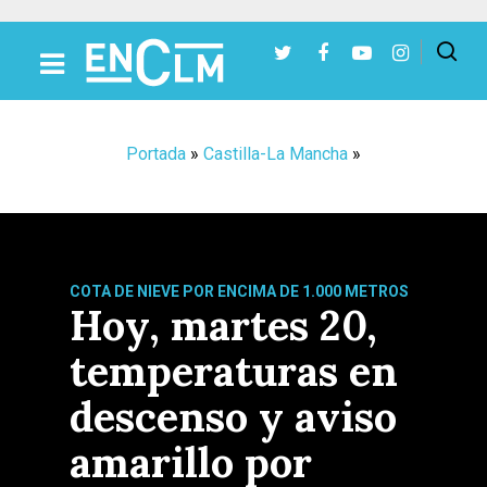
Presiona Intro para buscar o ESC para cerrar
Portada
»
Castilla-La Mancha
»
COTA DE NIEVE POR ENCIMA DE 1.000 METROS
Hoy, martes 20,
temperaturas en
descenso y aviso
amarillo por