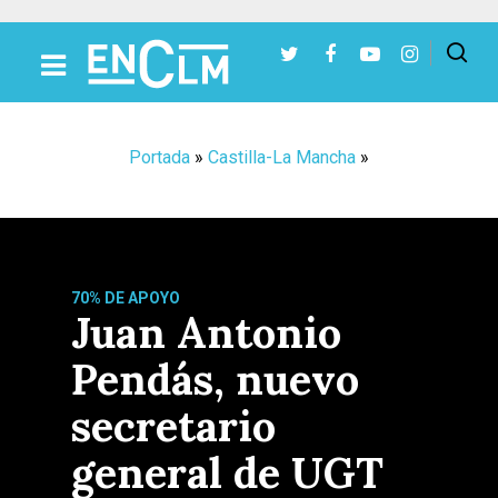
Presiona Intro para buscar o ESC para cerrar
Portada
»
Castilla-La Mancha
»
70% DE APOYO
Juan Antonio
Pendás, nuevo
secretario
general de UGT