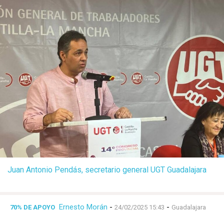
Juan Antonio Pendás, secretario general UGT Guadalajara
Ernesto Morán
-
-
70% DE APOYO
24/02/2025 15:43
Guadalajara