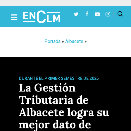
Presiona Intro para buscar o ESC para cerrar
Portada
»
Albacete
»
DURANTE EL PRIMER SEMESTRE DE 2025
La Gestión
Tributaria de
Albacete logra su
mejor dato de