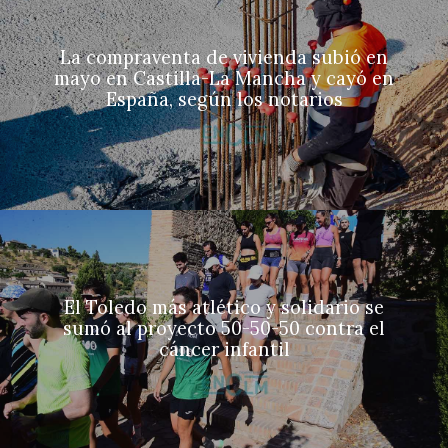
La compraventa de vivienda subió en
mayo en Castilla-La Mancha y cayó en
España, según los notarios
El Toledo más atlético y solidario se
sumó al proyecto 50-50-50 contra el
cáncer infantil