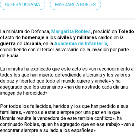
GUERRA UCRANIA
MARGARITA ROBLES
La ministra de Defensa,
Margarita Robles
,
presidió en
Toledo
el acto de
homenaje
a los
civiles y militares
caídos en la
guerra
de
Ucrania
, en la
Academia de Infantería
,
coincidiendo con el tercer aniversario de la invasión por parte
de Rusia.
La ministra ha explicado que este acto es «un reconocimiento a
Castilla-La Manch
todos los que han muerto defendiendo a Ucrania y los valores
de paz y libertad que todo el mundo quiere y anhela» y ha
Toledo
Sanidad
asegurado que los ucranianos «han demostrado cada día una
Ciudad Real
imagen de heroicidad».
Economía
Albacete
Por todos los fallecidos, heridos y los que han perdido a sus
Educación
familiares, «vamos a estar siempre por una paz en la que
Cuenca
Ucrania resulte la vencedora de este terrible conflicto», ha
Cultura
Guadalajara
continuado Robles, quien ha agregado que en ese trabajo «van a
encontrar siempre a su lado a los españoles».
Deportes
Talavera