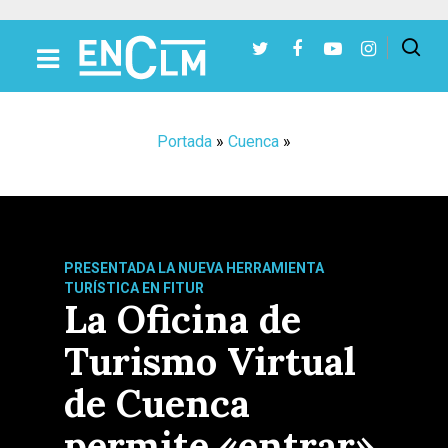
Presiona Intro para buscar o ESC para cerrar
Portada
»
Cuenca
»
PRESENTADA LA NUEVA HERRAMIENTA
TURÍSTICA EN FITUR
La Oficina de
Turismo Virtual
de Cuenca
permite «entrar»