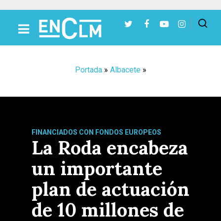
Presiona Intro para buscar o ESC para cerrar
Portada
»
Albacete
»
FINANCIADOS CON FONDOS EUROPEOS
La Roda encabeza
un importante
plan de actuación
de 10 millones de