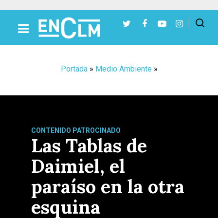
Presiona Intro para buscar o ESC para cerrar
Portada
»
Medio Ambiente
»
CONTENIDO PATROCINADO
Las Tablas de
Daimiel, el
paraíso en la otra
esquina