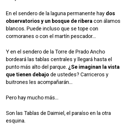
En el sendero de la laguna permanente hay
dos
observatorios y un bosque de ribera
con álamos
blancos. Puede incluso que se tope con
cormoranes o con el martín pescador…
Y en el sendero de la Torre de Prado Ancho
bordeará las tablas centrales y llegará hasta el
punto más alto del parque.
¿Se imaginan la vista
que tienen debajo
de ustedes? Carriceros y
buitrones les acompañarán…
Pero hay mucho más…
Castilla-La Manch
Son las Tablas de Daimiel, el paraíso en la otra
Toledo
Sanidad
esquina.
Ciudad Real
Economía