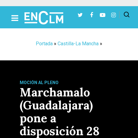
Presiona Intro para buscar o ESC para cerrar
Portada
»
Castilla-La Mancha
»
MOCIÓN AL PLENO
Marchamalo
(Guadalajara)
pone a
disposición 28