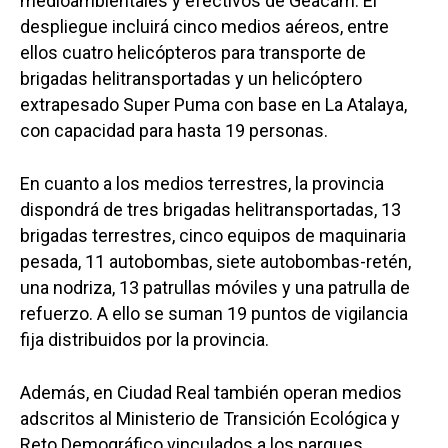
medioambientales y efectivos de Geacam. El
despliegue incluirá cinco medios aéreos, entre
ellos cuatro helicópteros para transporte de
brigadas helitransportadas y un helicóptero
extrapesado Super Puma con base en La Atalaya,
Castilla-La Manch
con capacidad para hasta 19 personas.
Toledo
Sanidad
Ciudad Real
En cuanto a los medios terrestres, la provincia
Economía
dispondrá de tres brigadas helitransportadas, 13
Albacete
Educación
brigadas terrestres, cinco equipos de maquinaria
Cuenca
pesada, 11 autobombas, siete autobombas-retén,
Cultura
Guadalajara
una nodriza, 13 patrullas móviles y una patrulla de
Deportes
refuerzo. A ello se suman 19 puntos de vigilancia
Talavera
fija distribuidos por la provincia.
Sucesos
Medio Ambiente
Además, en Ciudad Real también operan medios
adscritos al Ministerio de Transición Ecológica y
Planeta Rural
Reto Demográfico vinculados a los parques