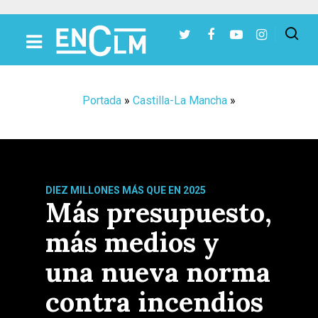
Presiona Intro para buscar o ESC para cerrar
Portada
»
Castilla-La Mancha
»
DIEZ MILLONES MÁS QUE EN 2025
Más presupuesto,
más medios y
una nueva norma
contra incendios