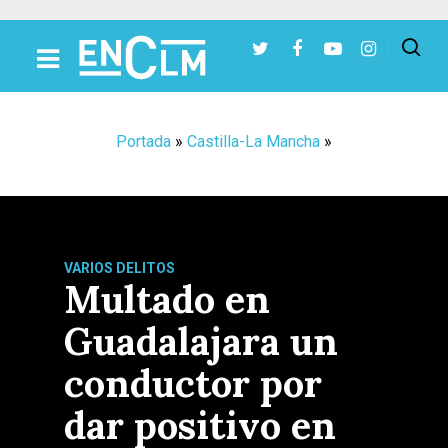
Presiona Intro para buscar o ESC para cerrar
Portada
»
Castilla-La Mancha
»
VARIOS DELITOS
Multado en
Guadalajara un
conductor por
dar positivo en