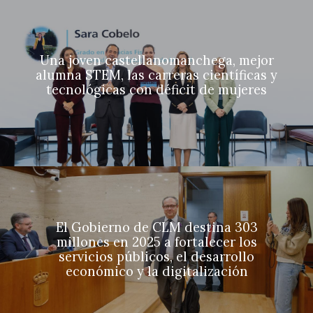
Una joven castellanomanchega, mejor
alumna STEM, las carreras científicas y
tecnológicas con déficit de mujeres
El Gobierno de CLM destina 303
millones en 2025 a fortalecer los
servicios públicos, el desarrollo
económico y la digitalización