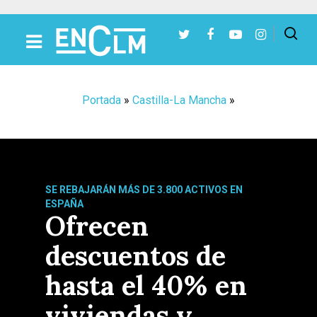
Presiona Intro para buscar o ESC para cerrar
Portada
»
Castilla-La Mancha
»
SE REBAJARÁN MÁS DE 3.800 ACTIVOS EN
ESPAÑA
Ofrecen
descuentos de
hasta el 40% en
viviendas y