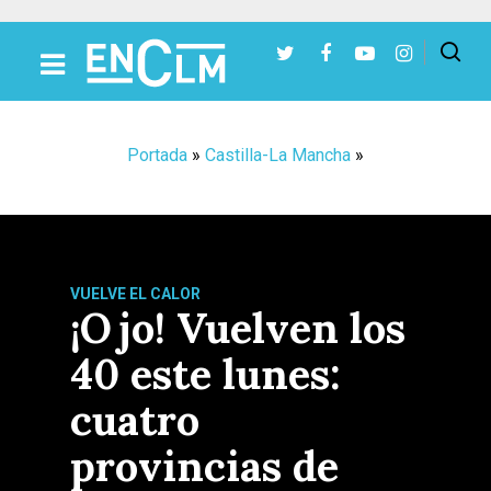
Presiona Intro para buscar o ESC para cerrar
Portada
»
Castilla-La Mancha
»
VUELVE EL CALOR
¡Ojo! Vuelven los
40 este lunes:
cuatro
provincias de