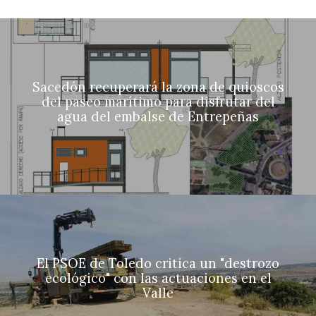
Sacedón recuperará la zona de quioscos
del paseo marítimo para disfrutar del
agua del embalse de Entrepeñas
El PSOE de Toledo critica un "destrozo
ecológico" con las actuaciones en el
Valle