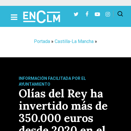
Presiona Intro para buscar o ESC para cerrar
Portada
»
Castilla-La Mancha
»
INFORMACIÓN FACILITADA POR EL
AYUNTAMIENTO
Olías del Rey ha
invertido más de
350.000 euros
desde 2020 en el