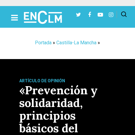
Presiona Intro para buscar o ESC para cerrar
Portada
»
Castilla-La Mancha
»
ARTÍCULO DE OPINIÓN
«Prevención y
solidaridad,
principios
básicos del