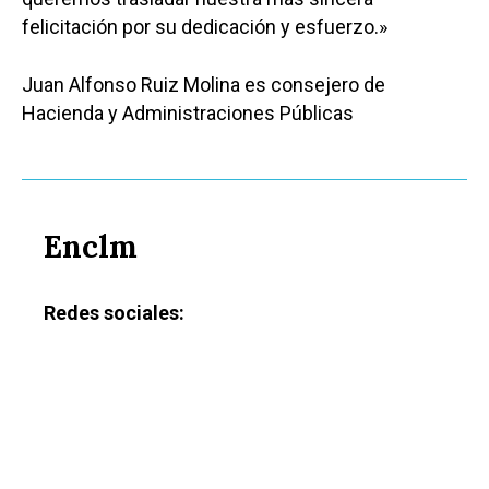
felicitación por su dedicación y esfuerzo.»
Juan Alfonso Ruiz Molina es consejero de
Hacienda y Administraciones Públicas
Enclm
Redes sociales:
Castilla-La Manch
Toledo
Sanidad
Ciudad Real
Economía