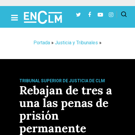
Presiona Intro para buscar o ESC para cerrar
Portada
»
Justicia y Tribunales
»
TRIBUNAL SUPERIOR DE JUSTICIA DE CLM
Rebajan de tres a
una las penas de
prisión
permanente