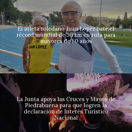
El atleta toledano Juan López bate el
récord mundial de 50 km en ruta para
mayores de 80 años
La Junta apoya las Cruces y Mayos de
Piedrabuena para que logren la
declaración de Interés Turístico
Nacional