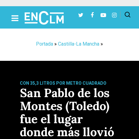
Presiona Intro para buscar o ESC para cerrar
Portada
»
Castilla-La Mancha
»
CON 35,3 LITROS POR METRO CUADRADO
San Pablo de los
Montes (Toledo)
fue el lugar
donde más llovió