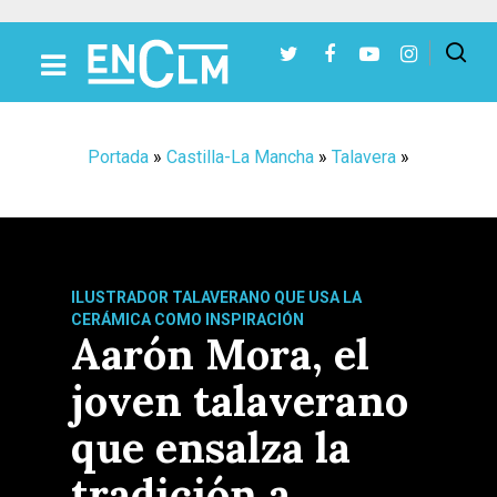
Presiona Intro para buscar o ESC para cerrar
Portada
»
Castilla-La Mancha
»
Talavera
»
ILUSTRADOR TALAVERANO QUE USA LA
CERÁMICA COMO INSPIRACIÓN
Aarón Mora, el
joven talaverano
que ensalza la
tradición a