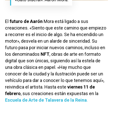
Ciudad Real
Economía
Albacete
Educación
El
futuro de Aarón
Mora está ligado a sus
Cuenca
Cultura
creaciones. «Siento que este camino que empiezo
Guadalajara
a recorrer es el inicio de algo. Se ha encendido un
Deportes
Talavera
motor», desvela en un alarde de sinceridad. Su
Sucesos
futuro pasa por iniciar nuevos caminos, incluso en
los denominados
NFT
, obras de arte en formato
Medio Ambiente
digital que son únicas, siguiendo así la estela de
Planeta Rural
una obra clásica en papel. «Hay mucho que
conocer de la ciudad y la ilustración puede ser un
Especiales
vehículo para dar a conocer lo que tenemos aquí»,
reivindica el artista. Hasta este
viernes 11 de
Política
febrero
, sus creaciones están expuestas en la
Galerías
Escuela de Arte de Talavera de la Reina
.