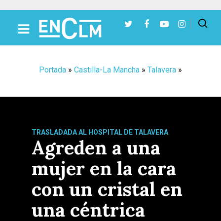
Presiona Intro para buscar o ESC para cerrar
Portada
»
Castilla-La Mancha
»
Talavera
»
TRASLADADA AL HOSPITAL DE TALAVERA
Agreden a una
mujer en la cara
con un cristal en
una céntrica