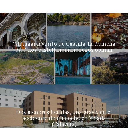
"Mi lugar favorito de Castilla-La Mancha
es…" Los castellanomanchegos opinan
Dos menores heridas, una grave, en el
accidente de un coche en Velada
(Talavera)