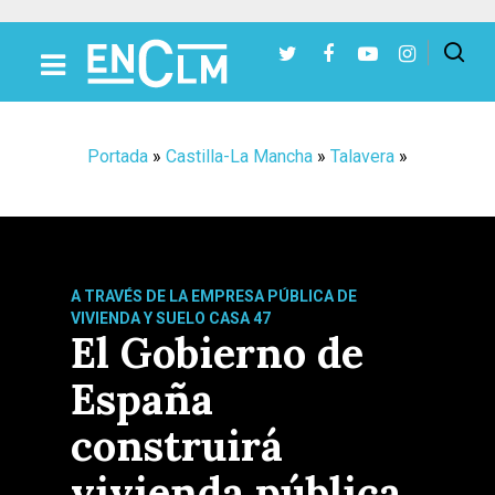
Presiona Intro para buscar o ESC para cerrar
Portada
»
Castilla-La Mancha
»
Talavera
»
A TRAVÉS DE LA EMPRESA PÚBLICA DE
VIVIENDA Y SUELO CASA 47
El Gobierno de
España
construirá
vivienda pública