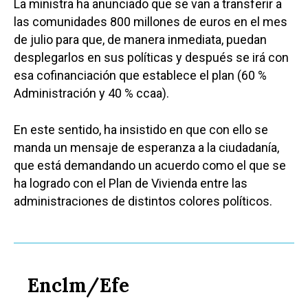
La ministra ha anunciado que se van a transferir a
las comunidades 800 millones de euros en el mes
de julio para que, de manera inmediata, puedan
desplegarlos en sus políticas y después se irá con
esa cofinanciación que establece el plan (60 %
Castilla-La Manch
Administración y 40 % ccaa).
Toledo
Sanidad
En este sentido, ha insistido en que con ello se
Ciudad Real
Economía
manda un mensaje de esperanza a la ciudadanía,
Albacete
Educación
que está demandando un acuerdo como el que se
Cuenca
ha logrado con el Plan de Vivienda entre las
Cultura
Guadalajara
administraciones de distintos colores políticos.
Deportes
Talavera
Sucesos
Medio Ambiente
Enclm/Efe
Planeta Rural