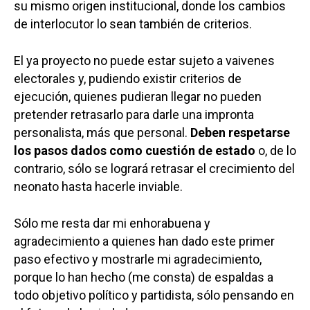
su mismo origen institucional, donde los cambios
de interlocutor lo sean también de criterios.
El ya proyecto no puede estar sujeto a vaivenes
electorales y, pudiendo existir criterios de
ejecución, quienes pudieran llegar no pueden
pretender retrasarlo para darle una impronta
Castilla-La Manch
personalista, más que personal.
Deben respetarse
Toledo
Sanidad
los pasos dados como cuestión de estado
o, de lo
contrario, sólo se logrará retrasar el crecimiento del
Ciudad Real
Economía
neonato hasta hacerle inviable.
Albacete
Educación
Cuenca
Sólo me resta dar mi enhorabuena y
Cultura
Guadalajara
agradecimiento a quienes han dado este primer
Deportes
paso efectivo y mostrarle mi agradecimiento,
Talavera
porque lo han hecho (me consta) de espaldas a
Sucesos
todo objetivo político y partidista, sólo pensando en