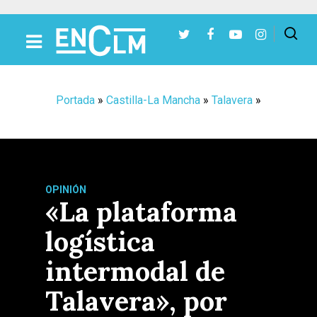
Presiona Intro para buscar o ESC para cerrar
Portada
»
Castilla-La Mancha
»
Talavera
»
OPINIÓN
«La plataforma
logística
intermodal de
Talavera», por