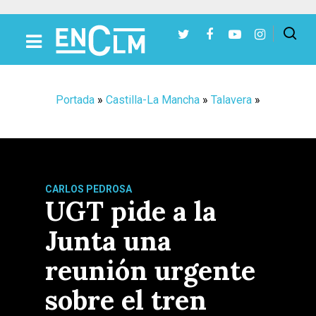
Presiona Intro para buscar o ESC para cerrar
Portada
»
Castilla-La Mancha
»
Talavera
»
CARLOS PEDROSA
UGT pide a la
Junta una
reunión urgente
sobre el tren