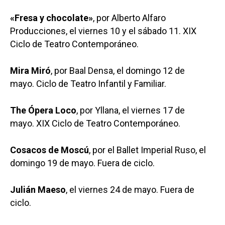
«Fresa y chocolate»
, por Alberto Alfaro
Producciones, el viernes 10 y el sábado 11. XIX
Ciclo de Teatro Contemporáneo.
Mira Miró
, por Baal Densa, el domingo 12 de
mayo. Ciclo de Teatro Infantil y Familiar.
Castilla-La Manch
The Ópera Loco
, por Yllana, el viernes 17 de
Toledo
Sanidad
mayo. XIX Ciclo de Teatro Contemporáneo.
Ciudad Real
Economía
Cosacos de Moscú
, por el Ballet Imperial Ruso, el
Albacete
Educación
domingo 19 de mayo. Fuera de ciclo.
Cuenca
Cultura
Guadalajara
Julián Maeso
, el viernes 24 de mayo. Fuera de
Deportes
ciclo.
Talavera
Sucesos