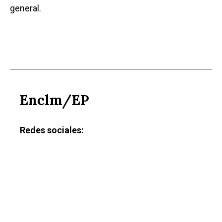
general.
Enclm/EP
Redes sociales:
Castilla-La Manch
Toledo
Sanidad
Ciudad Real