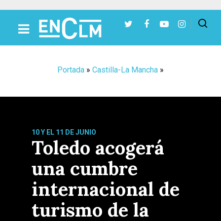
Presiona Intro para buscar o ESC para cerrar
Portada
»
Castilla-La Mancha
»
10 Y EL 11 DE JUNIO
Toledo acogerá
una cumbre
internacional de
turismo de la