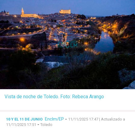
Vista de noche de Toledo. Foto: Rebeca Arango
Enclm/EP
-
10 Y EL 11 DE JUNIO
11/11/2025 17:47
| Actualizado a
-
11/11/2025 17:51
Toledo