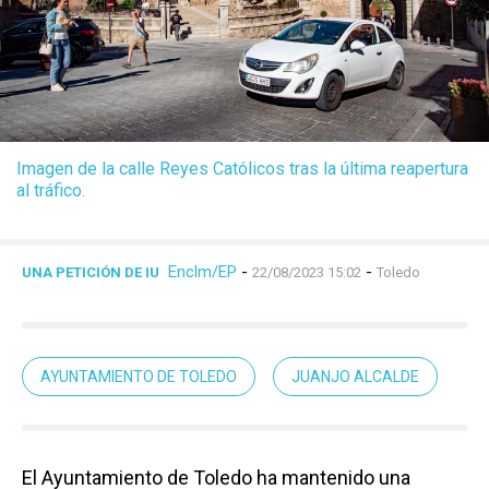
Imagen de la calle Reyes Católicos tras la última reapertura
al tráfico.
Enclm/EP
-
-
UNA PETICIÓN DE IU
22/08/2023 15:02
Toledo
AYUNTAMIENTO DE TOLEDO
JUANJO ALCALDE
El Ayuntamiento de Toledo ha mantenido una