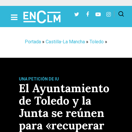
Presiona Intro para buscar o ESC para cerrar
Portada
»
Castilla-La Mancha
»
Toledo
»
UNA PETICIÓN DE IU
El Ayuntamiento
de Toledo y la
Junta se reúnen
para «recuperar