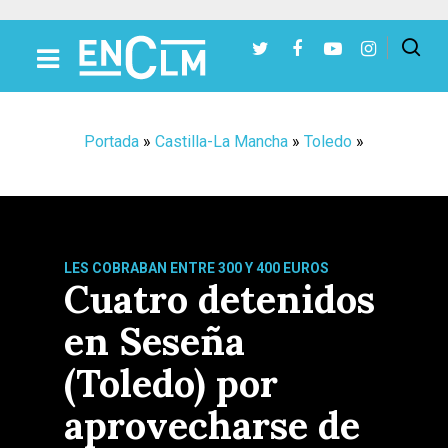
Presiona Intro para buscar o ESC para cerrar
Portada
»
Castilla-La Mancha
»
Toledo
»
LES COBRABAN ENTRE 300 Y 400 EUROS
Cuatro detenidos
en Seseña
(Toledo) por
aprovecharse de