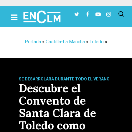
Presiona Intro para buscar o ESC para cerrar
Portada
»
Castilla-La Mancha
»
Toledo
»
SE DESARROLARÁ DURANTE TODO EL VERANO
Descubre el
Convento de
Santa Clara de
Toledo como