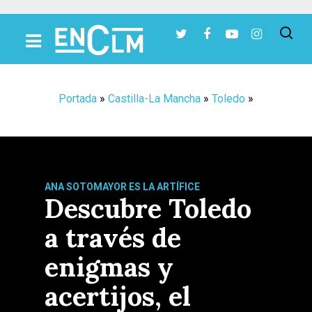
Presiona Intro para buscar o ESC para cerrar
Portada
»
Castilla-La Mancha
»
Toledo
»
ANA SOTOMAYOR ES LA ARTÍFICE
Descubre Toledo
a través de
enigmas y
acertijos, el