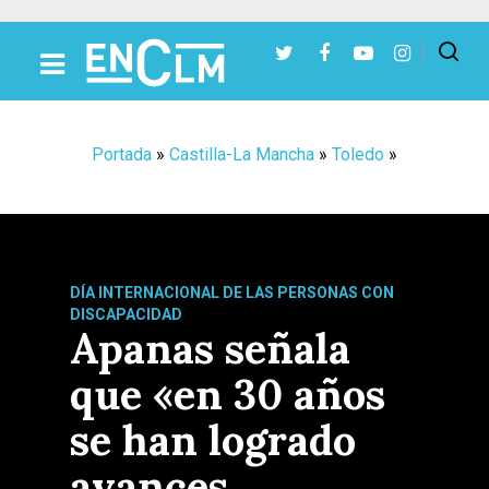
Presiona Intro para buscar o ESC para cerrar
Portada
»
Castilla-La Mancha
»
Toledo
»
DÍA INTERNACIONAL DE LAS PERSONAS CON
DISCAPACIDAD
Apanas señala
que «en 30 años
se han logrado
avances