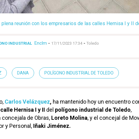
plena reunión con los empresarios de las calles Hernisa I y II d
Enclm
-
-
ONO INDUSTRIAL
17/11/2023 17:34
Toledo
Z
DANA
POLÍGONO INDUSTRIAL DE TOLEDO
o,
Carlos Velázquez
,
ha mantenido hoy un encuentro co
calle Hernisa I y II
del
polígono industrial de Toledo
,
 concejala de Obras,
Loreto Molina
, y el concejal de Mov
or y Personal,
Iñaki Jiménez.