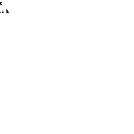
os
e la