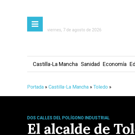
viernes, 7 de agosto de 2026
Castilla-La Mancha
Sanidad
Economía
Ed
Portada
»
Castilla-La Mancha
»
Toledo
»
DOS CALLES DEL POLÍGONO INDUSTRIAL
El alcalde de T