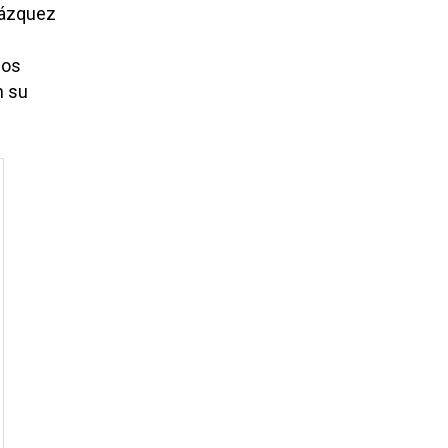
elázquez
los
n su