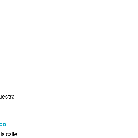
uestra
ico
la calle