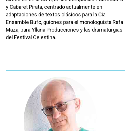
Sucesos
y Cabaret Pirata, centrado actualmente en
adaptaciones de textos clásicos para la Cia
Medio Ambiente
Ensamble Bufo, guiones para el monologuista Rafa
Planeta Rural
Maza, para Yllana Producciones y las dramaturgias
del Festival Celestina.
Especiales
Política
Galerías