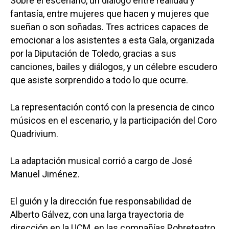
Sobre el escenario, un diálogo entre realidad y
fantasía, entre mujeres que hacen y mujeres que
sueñan o son soñadas. Tres actrices capaces de
emocionar a los asistentes a esta Gala, organizada
por la Diputación de Toledo, gracias a sus
canciones, bailes y diálogos, y un célebre escudero
que asiste sorprendido a todo lo que ocurre.
La representación contó con la presencia de cinco
Castilla-La Manch
músicos en el escenario, y la participación del Coro
Quadrivium.
Toledo
Sanidad
Ciudad Real
Economía
La adaptación musical corrió a cargo de José
Albacete
Manuel Jiménez.
Educación
Cuenca
Cultura
El guión y la dirección fue responsabilidad de
Guadalajara
Alberto Gálvez, con una larga trayectoria de
Deportes
Talavera
dirección en la UCM, en las compañías Pobreteatro