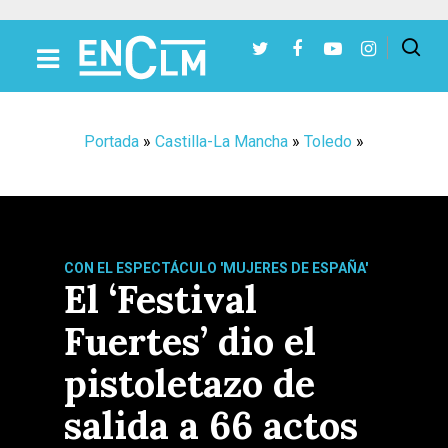
Presiona Intro para buscar o ESC para cerrar
Portada
»
Castilla-La Mancha
»
Toledo
»
CON EL ESPECTÁCULO 'MUJERES DE ESPAÑA'
El ‘Festival
Fuertes’ dio el
pistoletazo de
salida a 66 actos