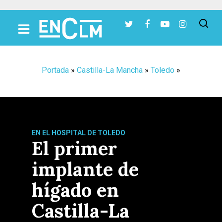
Presiona Intro para buscar o ESC para cerrar
Portada
»
Castilla-La Mancha
»
Toledo
»
EN EL HOSPITAL DE TOLEDO
El primer
implante de
hígado en
Castilla-La