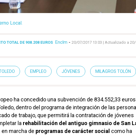
erno Local.
Enclm
-
O TOTAL DE 908.208 EUROS
20/07/2017 13:03
| Actualizado a 20
TOLEDO
EMPLEO
JÓVENES
MILAGROS TOLÓN
uropeo ha concedido una subvención de 834.552,33 euros 
ledo, dentro del programa de integración de las person
ado de trabajo, que permitirá la contratación de jóvenes
mpletar la
rehabilitación del antiguo gimnasio de San 
a en marcha de
programas de carácter social
como ha