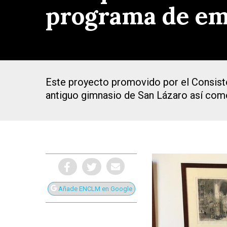
programa de em
Este proyecto promovido por el Consistor
antiguo gimnasio de San Lázaro así com
Añade ENCLM en Google
Presiona Intro para buscar o ESC para cerrar