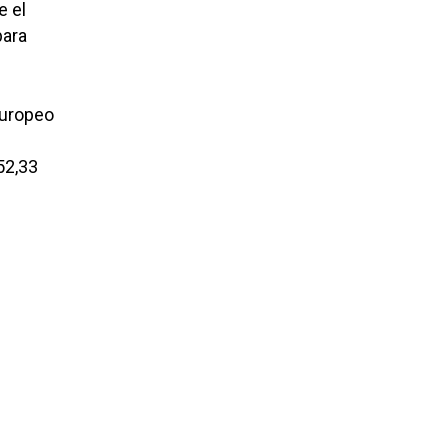
e el
para
Europeo
52,33