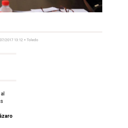
-
/07/2017 13:12
Toledo
al
as
Lázaro