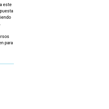
l
a este
olumen.
spuesta
siendo
.
ursos
en para