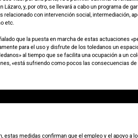
 Lázaro, y, por otro, se llevará a cabo un programa de gar
es relacionado con intervención social, intermediación, a
o etc.
ñalado que la puesta en marcha de estas actuaciones «pe
vamente para el uso y disfrute de los toledanos un espac
oledanos» al tiempo que se facilita una ocupación a un col
enes, «está sufriendo como pocos las consecuencias de 
U
00:00
l
t
d
f
a
p
a
o
n, estas medidas confirman que el empleo y el apoyo a l
d