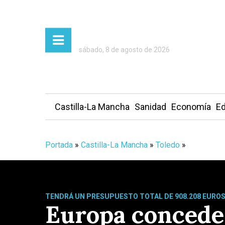
sábado, 8 de agosto de 2026
Castilla-La Mancha
Sanidad
Economía
Ed
Portada
»
Castilla-La Mancha
»
Toledo
»
TENDRÁ UN PRESUPUESTO TOTAL DE 908.208 EURO
Europa concede 