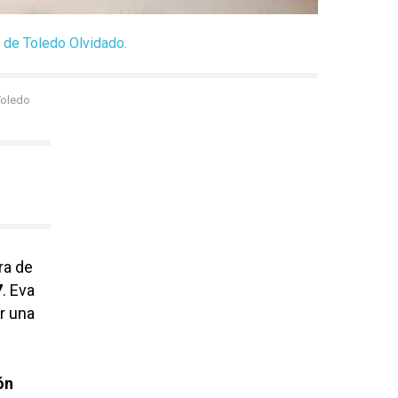
a de Toledo Olvidado.
Toledo
ra de
7
. Eva
er una
ón