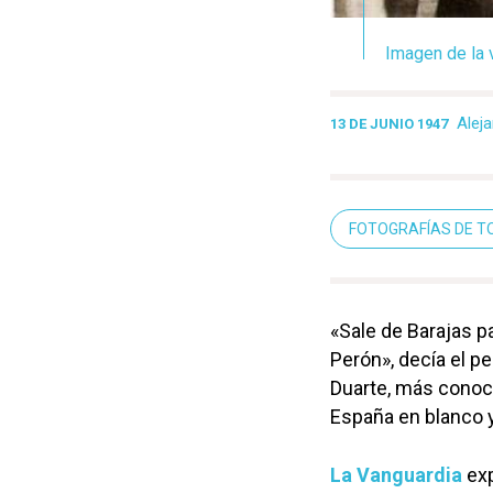
Imagen de la 
Alej
13 DE JUNIO 1947
FOTOGRAFÍAS DE T
«
Sale de Barajas p
Perón», decía el p
Duarte, más cono
España en blanco y
La Vanguardia
exp