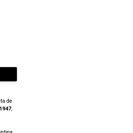
ita de
 1947
,
entina