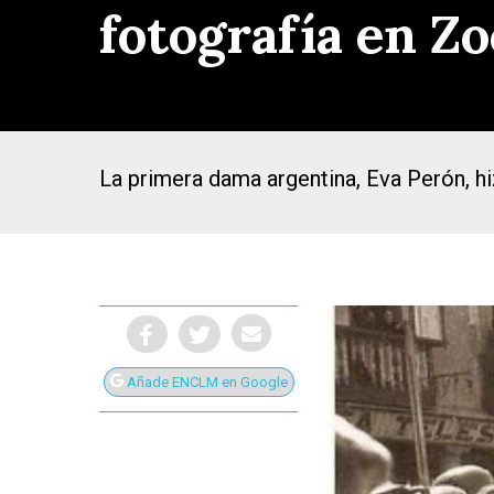
fotografía en Z
La primera dama argentina, Eva Perón, hiz
Añade ENCLM en Google
Presiona Intro para buscar o ESC para cerrar