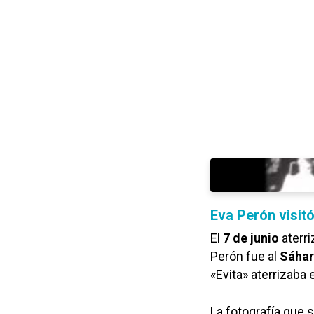
Eva Perón visitó
El
7 de junio
aterri
Perón fue al
Sáhar
«Evita» aterrizaba 
La fotografía que 