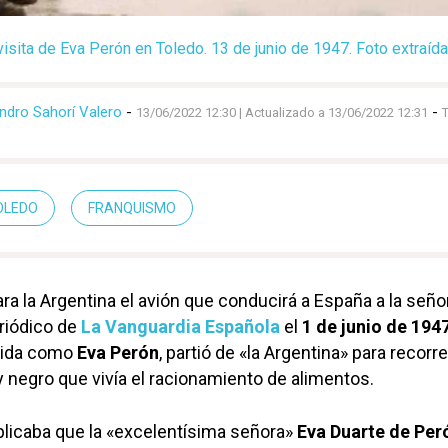
visita de Eva Perón en Toledo. 13 de junio de 1947. Foto extraíd
andro Sahorí Valero
-
-
13/06/2022 12:30
| Actualizado a 13/06/2022 12:31
OLEDO
FRANQUISMO
ara la Argentina
el avión que conducirá a
España a la seño
eriódico de
La Vanguardia Española
el
1 de junio de 194
cida como
Eva Perón
, partió de «la Argentina» para recorr
 negro que vivía el racionamiento de alimentos.
licaba que la «excelentísima señora»
Eva Duarte de Per