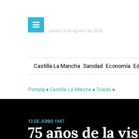
jueves, 6 de agosto de 2026
Castilla-La Mancha
Sanidad
Economía
Ed
Portada
»
Castilla-La Mancha
»
Toledo
»
13 DE JUNIO 1947
75 años de la vi