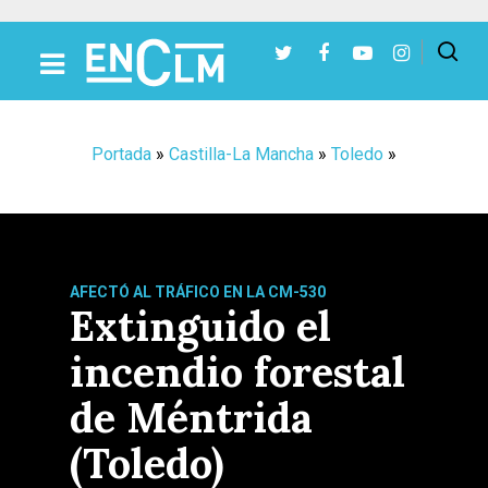
Presiona Intro para buscar o ESC para cerrar
Portada
»
Castilla-La Mancha
»
Toledo
»
AFECTÓ AL TRÁFICO EN LA CM-530
Extinguido el
incendio forestal
de Méntrida
(Toledo)