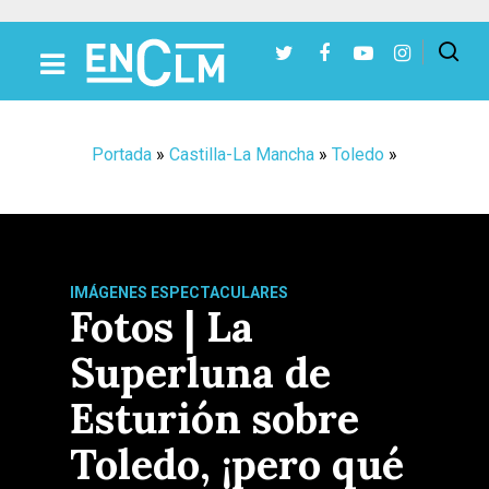
Presiona Intro para buscar o ESC para cerrar
Portada
»
Castilla-La Mancha
»
Toledo
»
IMÁGENES ESPECTACULARES
Fotos | La
Superluna de
Esturión sobre
Toledo, ¡pero qué