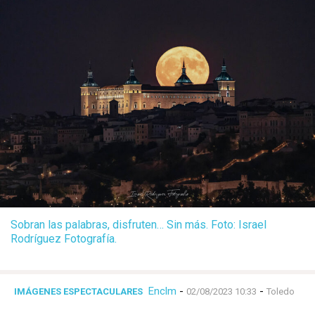
Sobran las palabras, disfruten… Sin más. Foto: Israel
Rodríguez Fotografía.
Enclm
-
-
IMÁGENES ESPECTACULARES
02/08/2023 10:33
Toledo