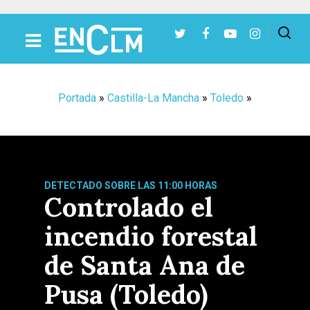
Presiona Intro para buscar o ESC para cerrar
Portada
»
Castilla-La Mancha
»
Toledo
»
DETECTADO SOBRE LAS 11:00 HORAS
Controlado el
incendio forestal
de Santa Ana de
Pusa (Toledo)