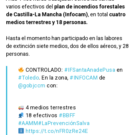
varios efectivos del
plan de incendios forestales
de Castilla-La Mancha (Infocam)
, en total
cuatro
medios terrestres y 18 personas.
Hasta el momento han participado en las labores
de extinción siete medios, dos de ellos aéreos, y 28
personas.
CONTROLADO:
#IFSantaAnadePusa
en
#Toledo
. En la zona,
#INFOCAM
de
@gobjccm
con:
4 medios terrestres
18 efectivos
#BBFF
#AAMM
#LaPrevenciónSalva
https://t.co/nFR0zRe24E