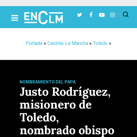
Presiona Intro para buscar o ESC para cerrar
Portada
»
Castilla-La Mancha
»
Toledo
»
NOMBRAMIENTO DEL PAPA
Justo Rodríguez,
misionero de
Toledo,
nombrado obispo