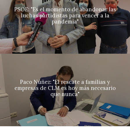
PSOE: "Es el momento de abandonar las
luchas partidistas para vencer a la
pandemia"
Paco Núñez: "El rescate a familias y
empresas de CLM es hoy más necesario
que nunca"