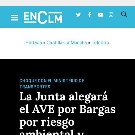
Presiona Intro para buscar o ESC para cerrar
Portada
»
Castilla-La Mancha
»
Toledo
»
CHOQUE CON EL MINISTERIO DE
TRANSPORTES
La Junta alegará
el AVE por Bargas
por riesgo
ambiental y