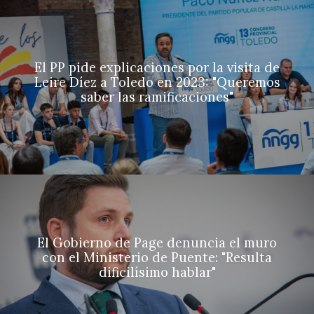
El PP pide explicaciones por la visita de
Leire Díez a Toledo en 2023: "Queremos
saber las ramificaciones"
El Gobierno de Page denuncia el muro
con el Ministerio de Puente: "Resulta
dificilísimo hablar"