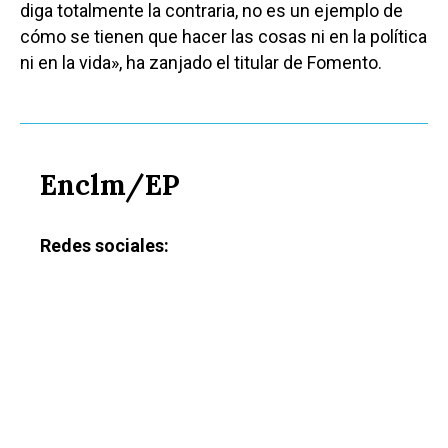
Educación
diga totalmente la contraria, no es un ejemplo de
Cuenca
Cultura
cómo se tienen que hacer las cosas ni en la política
Guadalajara
ni en la vida», ha zanjado el titular de Fomento.
Deportes
Talavera
Sucesos
Medio Ambiente
Enclm/EP
Planeta Rural
Especiales
Redes sociales:
Política
Galerías