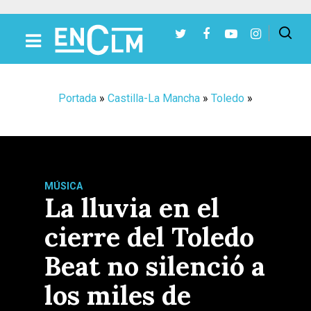
Presiona Intro para buscar o ESC para cerrar
Portada
»
Castilla-La Mancha
»
Toledo
»
MÚSICA
La lluvia en el
cierre del Toledo
Beat no silenció a
los miles de