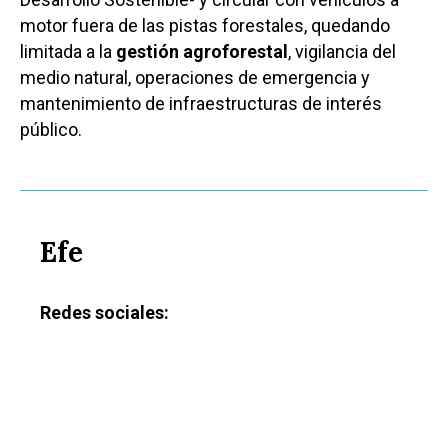
Ciudad Real
Economía
motor fuera de las pistas forestales, quedando
Albacete
Educación
limitada a la
gestión agroforestal
, vigilancia del
Cuenca
medio natural, operaciones de emergencia y
Cultura
mantenimiento de infraestructuras de interés
Guadalajara
público.
Deportes
Talavera
Sucesos
Medio Ambiente
Efe
Planeta Rural
Especiales
Redes sociales:
Política
Galerías