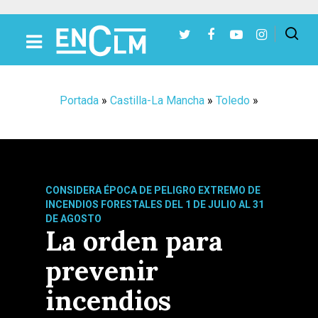
Presiona Intro para buscar o ESC para cerrar
Portada
»
Castilla-La Mancha
»
Toledo
»
CONSIDERA ÉPOCA DE PELIGRO EXTREMO DE
INCENDIOS FORESTALES DEL 1 DE JULIO AL 31
DE AGOSTO
La orden para
prevenir
incendios