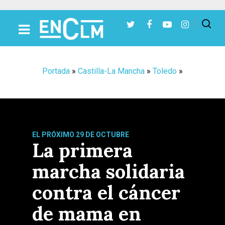
Presiona Intro para buscar o ESC para cerrar
Portada
»
Castilla-La Mancha
»
Toledo
»
EL PRÓXIMO 29 DE OCTUBRE
La primera
marcha solidaria
contra el cáncer
de mama en