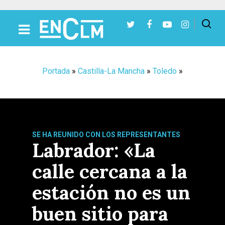
Presiona Intro para buscar o ESC para cerrar
Portada
»
Castilla-La Mancha
»
Toledo
»
SE HA REUNIDO CON LOS REPRESENTANTES
Labrador: «La
calle cercana a la
estación no es un
buen sitio para