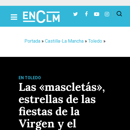
Presiona Intro para buscar o ESC para cerrar
Portada
»
Castilla-La Mancha
»
Toledo
»
EN TOLEDO
Las «mascletás»,
estrellas de las
fiestas de la
Virgen y el