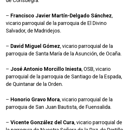
de Consuegra.
–
Francisco Javier Martín-Delgado Sánchez
,
vicario parroquial de la parroquia de El Divino
Salvador, de Madridejos.
–
David Miguel Gómez
, vicario parroquial de la
Castilla-La Manch
parroquia de Santa María de la Asunción, de Ocaña.
Toledo
Sanidad
–
José Antonio Morcillo Iniesta
, OSB, vicario
Ciudad Real
Economía
parroquial de la parroquia de Santiago de la Espada,
Albacete
de Quintanar de la Orden.
Educación
Cuenca
Cultura
–
Honorio Gravo Mora
, vicario parroquial de la
Guadalajara
parroquia de San Juan Bautista, de Fuensalida.
Deportes
Talavera
Sucesos
–
Vicente González del Cura
, vicario parroquial de
la parroquia de Nuestra Señora de la Paz, de Portillo