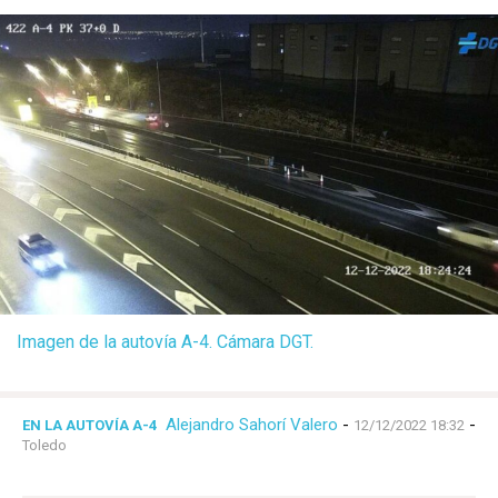
Imagen de la autovía A-4. Cámara DGT.
Alejandro Sahorí Valero
-
-
EN LA AUTOVÍA A-4
12/12/2022 18:32
Toledo