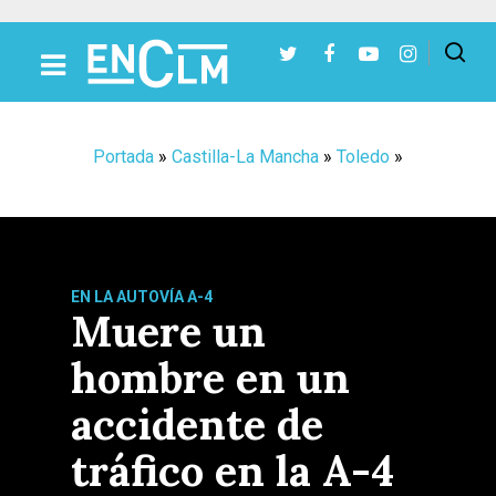
Presiona Intro para buscar o ESC para cerrar
Portada
»
Castilla-La Mancha
»
Toledo
»
EN LA AUTOVÍA A-4
Muere un
hombre en un
accidente de
tráfico en la A-4