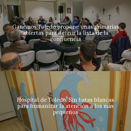
Ganemos Toledo propone unas primarias
abiertas para definir la lista de la
confluencia
Hospital de Toledo: Sin batas blancas
para humanizar la atención a los más
pequeños