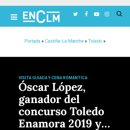
Presiona Intro para buscar o ESC para cerrar
Portada
»
Castilla-La Mancha
»
Toledo
»
VISITA GUIADA Y CENA ROMÁNTICA
Óscar López,
ganador del
concurso Toledo
Enamora 2019 y…