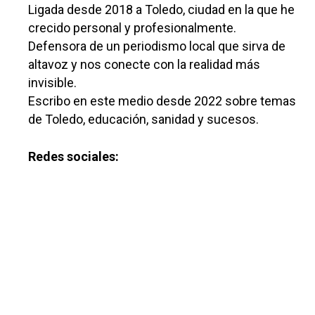
Ligada desde 2018 a Toledo, ciudad en la que he
crecido personal y profesionalmente.
Defensora de un periodismo local que sirva de
altavoz y nos conecte con la realidad más
invisible.
Escribo en este medio desde 2022 sobre temas
Castilla-La Manch
de Toledo, educación, sanidad y sucesos.
Toledo
Sanidad
Redes sociales:
Ciudad Real
Economía
Albacete
Educación
Cuenca
Cultura
Guadalajara
Deportes
Talavera
Sucesos
Medio Ambiente