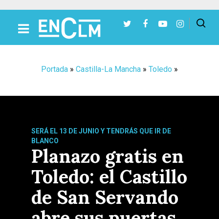
Presiona Intro para buscar o ESC para cerrar
Portada
»
Castilla-La Mancha
»
Toledo
»
SERÁ EL 13 DE JUNIO Y TENDRÁS QUE IR DE
BLANCO
Planazo gratis en
Toledo: el Castillo
de San Servando
abre sus puertas